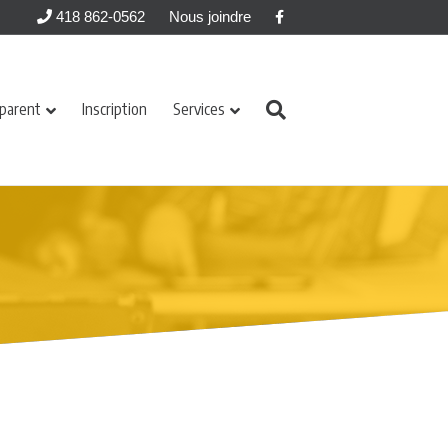
Facebook
418 862-0562
Nous joindre
 parent
Inscription
Services